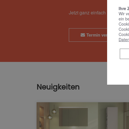
Ihre 
Jetzt ganz einfach und bequ
Wir v
ein b
Cooki
Cooki
Cooki
Termin vereinbaren
Daten
Neuigkeiten