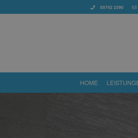
05742 2390
HOME
LEISTUNG