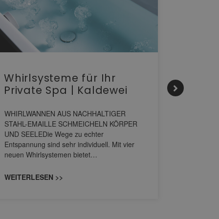
Whirlsysteme für Ihr
Gesta
Private Spa | Kaldewei
alltä
HANS
WHIRLWANNEN AUS NACHHALTIGER
STAHL-EMAILLE SCHMEICHELN KÖRPER
Stil für 
UND SEELEDie Wege zu echter
HANSAGENE
Entspannung sind sehr individuell. Mit vier
von Wascht
neuen Whirlsystemen bietet…
unterschi
konzipiert
WEITERLESEN >>
WEITERL