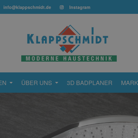
info@klappschmidt.de
Instagram
EN
ÜBER UNS
3D BADPLANER
MAR