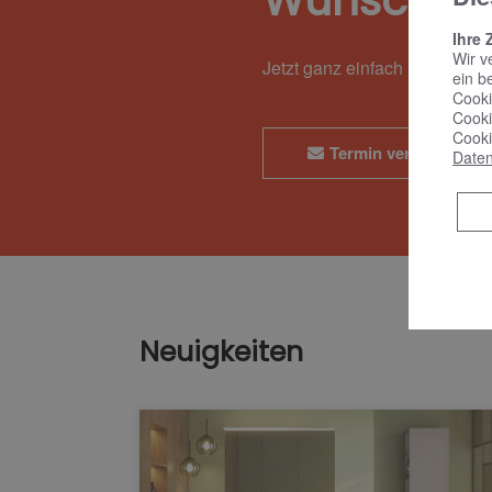
Wunschte
Ihre 
Wir v
Jetzt ganz einfach und bequ
ein b
Cooki
Cooki
Cooki
Termin vereinbaren
Daten
Neuigkeiten