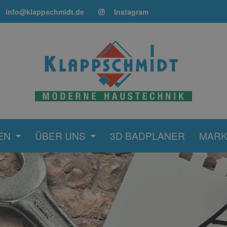
info@klappschmidt.de
Instagram
EN
ÜBER UNS
3D BADPLANER
MAR