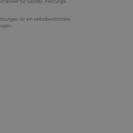
haniker für Sanitär-, Heizungs-
etzungen für ein selbstbestimmtes
lagen.