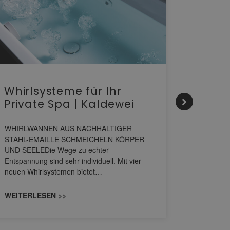
Whirlsysteme für Ihr
Gesta
Private Spa | Kaldewei
alltä
HANS
WHIRLWANNEN AUS NACHHALTIGER
STAHL-EMAILLE SCHMEICHELN KÖRPER
Stil für 
UND SEELEDie Wege zu echter
HANSAGENE
Entspannung sind sehr individuell. Mit vier
von Wascht
neuen Whirlsystemen bietet…
unterschi
konzipiert
WEITERLESEN >>
WEITERL